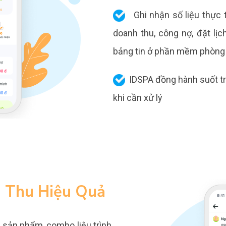
Ghi nhận số liệu thực t
doanh thu, công nợ, đặt lị
bảng tin ở phần mềm phòn
IDSPA đồng hành suốt tron
khi cần xử lý
 Thu Hiệu Quả
 sản phẩm, combo liệu trình,