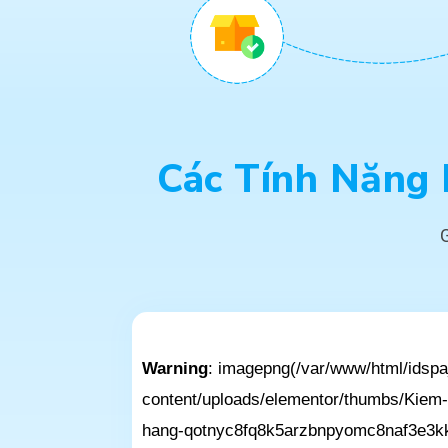
Các Tính Năng
G
Warning
: imagepng(/var/www/html/idsp
content/uploads/elementor/thumbs/Kiem-
hang-qotnyc8fq8k5arzbnpyomc8naf3e3kkd