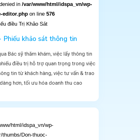
denied in
/var/www/html/idspa_vn/wp-
-editor.php
on line
576
 - Phiếu khảo sát thông tin
ua Bác sỹ thăm khám, việc lấy thông tin
hiếu điều trị hỗ trợ quan trọng trong việc
ng tin từ khách hàng, việc tư vấn & trao
 dàng hơn, tối ưu hóa doanh thu cao
/www/html/idspa_vn/wp-
r/thumbs/Don-thuoc-