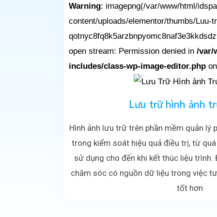
Warning
: imagepng(/var/www/html/idsp
content/uploads/elementor/thumbs/Luu-tr
qotnyc8fq8k5arzbnpyomc8naf3e3kkdsdz9r
open stream: Permission denied in
/var
includes/class-wp-image-editor.php
on
Lưu trữ hình ảnh t
Hình ảnh lưu trữ trên phần mềm quản lý 
trong kiểm soát hiệu quả điều trị, từ qu
sử dụng cho đến khi kết thúc liệu trình.
chăm sóc có nguồn dữ liệu trong việc tư
tốt hơn