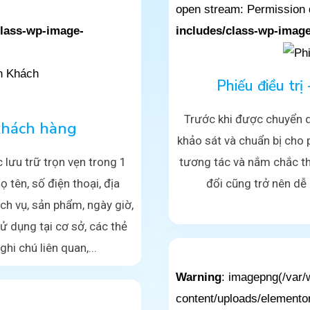
open stream: Permission 
class-wp-image-
includes/class-wp-image
Phiếu điều trị
Trước khi được chuyển q
khách hàng
khảo sát và chuẩn bị cho p
lưu trữ trọn vẹn trong 1
tương tác và nắm chắc thô
ọ tên, số điện thoại, địa
đổi cũng trở nên dễ
ịch vụ, sản phẩm, ngày giờ,
 sử dụng tại cơ sở, các thẻ
hi chú liên quan,...
Warning
: imagepng(/var
content/uploads/elemento