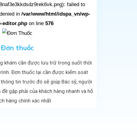
naf3e3kkdsdz9rek6vk.png): failed to
denied in
/var/www/html/idspa_vn/wp-
-editor.php
on line
576
Đơn thuốc
òng khám cần được lưu trữ trong suốt thời
 trình. Đơn thuốc lại cần được kiểm soát
i thông tin trước đó sẽ giúp Bác sỹ, người
đề gặp phải của khách hàng nhanh và hỗ
ch hàng chính xác nhất