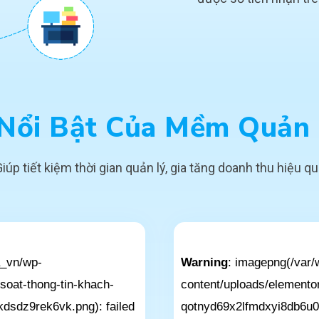
 Nổi Bật Của Mềm Quản
iúp tiết kiệm thời gian quản lý, gia tăng doanh thu hiệu q
a_vn/wp-
Warning
: imagepng(/var
soat-thong-tin-khach-
content/uploads/elementor
sdz9rek6vk.png): failed
qotnyd69x2lfmdxyi8db6u03