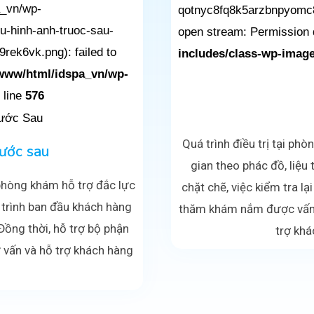
a_vn/wp-
qotnyc8fq8k5arzbnpyomc8
u-hinh-anh-truoc-sau-
open stream: Permission 
ek6vk.png): failed to
includes/class-wp-image
/www/html/idspa_vn/wp-
 line
576
Quá trình điều trị tại ph
rước sau
gian theo phác đồ, liệu
phòng khám hỗ trợ đắc lực
chặt chẽ, việc kiểm tra lạ
á trình ban đầu khách hàng
thăm khám nắm được vấn 
 Đồng thời, hỗ trợ bộ phận
trợ khá
 vấn và hỗ trợ khách hàng