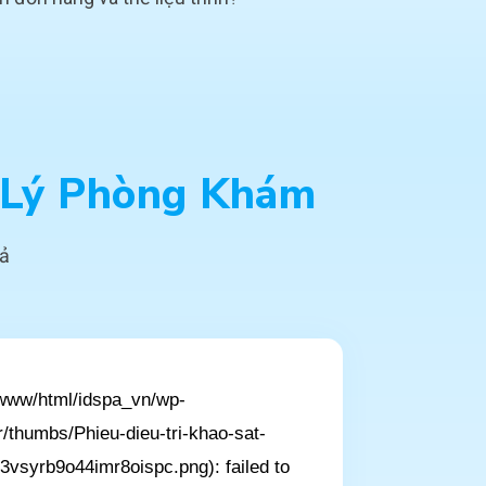
 Lý Phòng Khám
uả
/www/html/idspa_vn/wp-
/thumbs/Phieu-dieu-tri-khao-sat-
vsyrb9o44imr8oispc.png): failed to