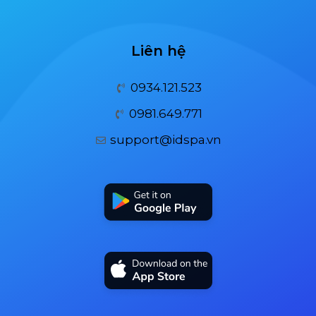
Liên hệ
0934.121.523
0981.649.771
support@idspa.vn