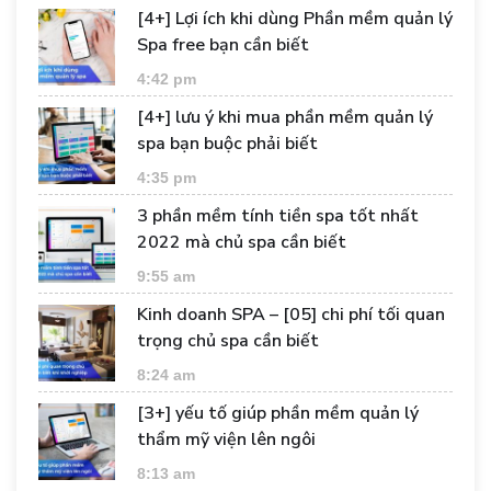
[4+] Lợi ích khi dùng Phần mềm quản lý
Spa free bạn cần biết
4:42 pm
[4+] lưu ý khi mua phần mềm quản lý
spa bạn buộc phải biết
4:35 pm
3 phần mềm tính tiền spa tốt nhất
2022 mà chủ spa cần biết
9:55 am
Kinh doanh SPA – [05] chi phí tối quan
trọng chủ spa cần biết
8:24 am
[3+] yếu tố giúp phần mềm quản lý
thẩm mỹ viện lên ngôi
8:13 am