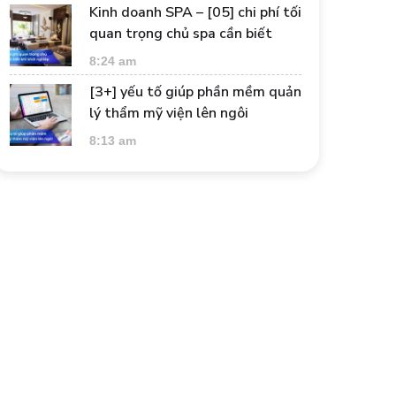
Kinh doanh SPA – [05] chi phí tối
quan trọng chủ spa cần biết
8:24 am
[3+] yếu tố giúp phần mềm quản
lý thẩm mỹ viện lên ngôi
8:13 am