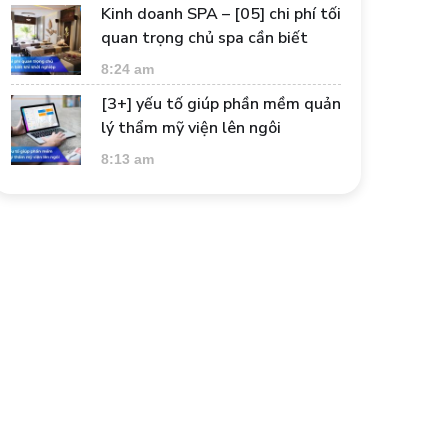
Kinh doanh SPA – [05] chi phí tối
quan trọng chủ spa cần biết
8:24 am
[3+] yếu tố giúp phần mềm quản
lý thẩm mỹ viện lên ngôi
8:13 am