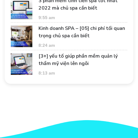
3 phần mềm tính tiền spa tốt nhất
2022 mà chủ spa cần biết
9:55 am
Kinh doanh SPA – [05] chi phí tối quan
trọng chủ spa cần biết
8:24 am
[3+] yếu tố giúp phần mềm quản lý
thẩm mỹ viện lên ngôi
8:13 am